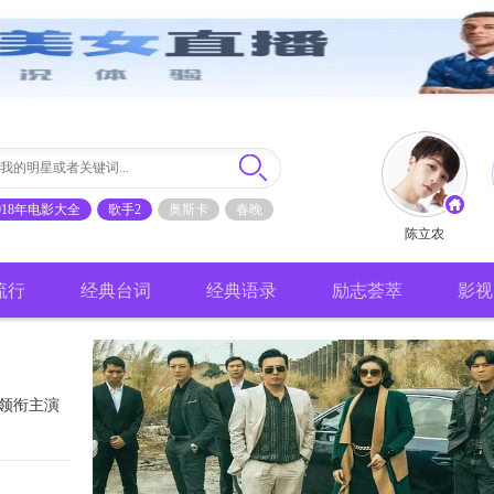
018年电影大全
歌手2
奥斯卡
春晚
陈立农
流行
经典台词
经典语录
励志荟萃
影视
领衔主演