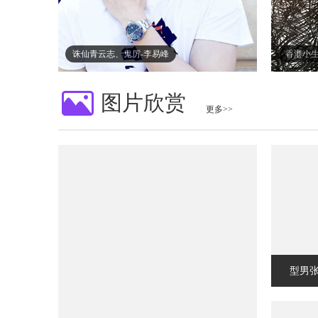
诛仙青云志、鬼厉-李易峰
香港小生
图片欣赏
|
更多>>
型男