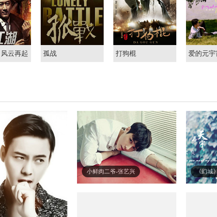
：风云再起
孤战
打狗棍
爱的元宇
湖
小鲜肉二爷-张艺兴
《幻城