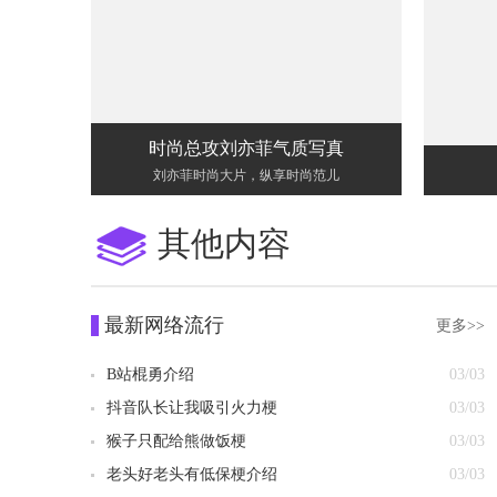
时尚总攻刘亦菲气质写真
刘亦菲时尚大片，纵享时尚范儿
其他内容
最新网络流行
更多>>
B站棍勇介绍
03/03
抖音队长让我吸引火力梗
03/03
猴子只配给熊做饭梗
03/03
老头好老头有低保梗介绍
03/03