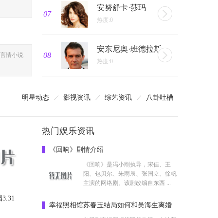
安努舒卡·莎玛
07
热度:0
安东尼奥·班德拉斯
08
言情小说
热度:0
明星动态
影视资讯
综艺资讯
八卦吐槽
热门娱乐资讯
《回响》剧情介绍
《回响》是冯小刚执导，宋佳、王
阳、包贝尔、朱雨辰、张国立、徐帆
主演的网络剧。该剧改编自东西 ...
.31
幸福照相馆苏春玉结局如何和吴海生离婚
了吗