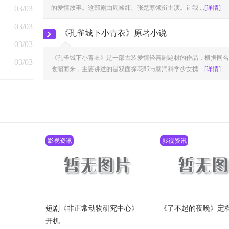
03/03
的爱情故事。这部剧由周峻纬、张楚寒领衔主演。让我 ...
[详情]
03/03
《孔雀城下小青衣》原著小说
03/03
《孔雀城下小青衣》是一部古装爱情轻喜剧题材的作品，根据同名
03/03
改编而来，主要讲述的是双面探花郎与脑洞科学少女携 ...
[详情]
影视资讯
影视资讯
短剧《非正常动物研究中心》
《了不起的夜晚》定档3
开机