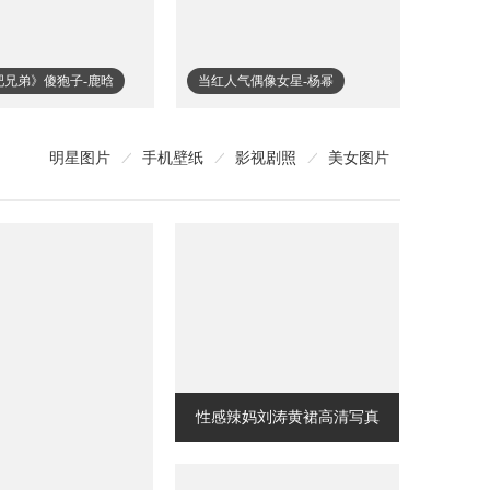
吧兄弟》傻狍子-鹿晗
当红人气偶像女星-杨幂
明星图片
手机壁纸
影视剧照
美女图片
性感辣妈刘涛黄裙高清写真