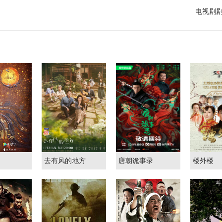
电视剧
去有风的地方
唐朝诡事录
楼外楼