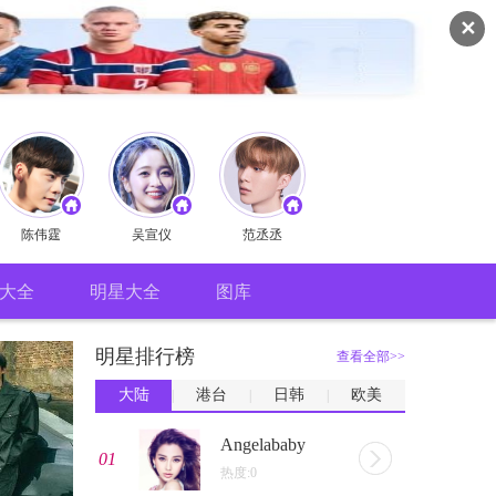
✕
陈伟霆
吴宣仪
范丞丞
大全
明星大全
图库
明星排行榜
查看全部>>
大陆
港台
日韩
欧美
|
|
|
Angelababy
01
热度:0