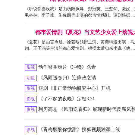
《听说你喜欢我》是由杨阳执导，彭冠英、王楚然、啜妮、
毛林林、李子峰、朱俊麟等主演的都市情感剧。该剧根据 ...
都市爱情剧《夏花》当文艺少女爱上落魄
《夏花》是由言承旭、徐若晗领衔主演、黄奕特邀出演，马
翔、王子涵等主演的都市爱情剧。根据太后归来小说《他 ...
动作警匪爽片《冲锋》杀青
影视
《风雨送春归》迎廉政之清
明星
短剧《非正常动物研究中心》开机
影视
《了不起的夜晚》定档3.31
影视
利刃高悬 《风雨送春归》展现新时代反腐风
影视
《青梅酸酸你微甜》搜狐视频独家上线
影视