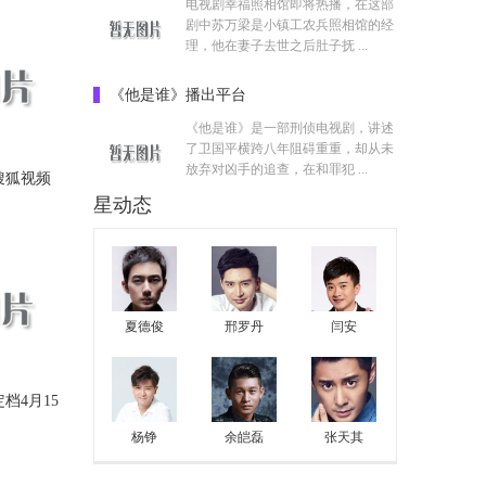
电视剧幸福照相馆即将热播，在这部
剧中苏万梁是小镇工农兵照相馆的经
理，他在妻子去世之后肚子抚 ...
《他是谁》播出平台
《他是谁》是一部刑侦电视剧，讲述
了卫国平横跨八年阻碍重重，却从未
放弃对凶手的追查，在和罪犯 ...
搜狐视频
星动态
夏德俊
邢罗丹
闫安
档4月15
杨铮
余皑磊
张天其