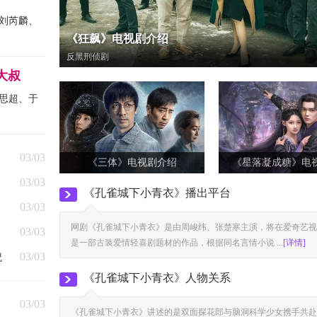
刘芮麟、
《狂飙》电视剧介绍
反黑刑侦剧
大叔
思超、于
03/03
《三体》电视剧介绍
《星落凝成糖》电
03/03
《孔雀城下小青衣》播出平台
03/03
网剧《孔雀城下小青衣》是由周峻纬、张楚寒主演，将在爱奇艺视
03/03
是一部古装爱情轻喜剧题材的作品，根据同名言情小说 ...
[详情]
貌
03/03
《孔雀城下小青衣》人物关系
03/03
《孔雀城下小青衣》讲述的是双面探花郎与脑洞科学少女携手共赴