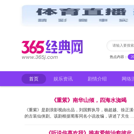
热点内容：
2
首页
娱乐资讯
剧情介绍
网络
《重紫》南华山倾，四海水洳竭
《重紫》是剧浪影视由出品，刘国辉执导，杨超越、徐正溪
的古装仙侠剧。该剧根据蜀客同名小说改编，讲述了天生 ...
《听说你喜欢我》唯有爱能治愈彼此