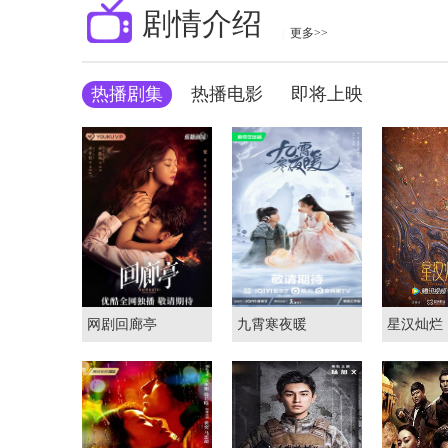
剧情介绍
|
更多>>
热播剧集
热播电影
即将上映
网剧回廊亭
九霄寒夜暖
星汉灿烂