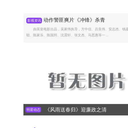
动作警匪爽片《冲锋》杀青
影视资讯
由英皇电影出品，吴家伟执导，方中信、吕良伟、安志杰、钱
聪、陈家乐、陈国邦、沈震轩、张文杰、马思惠等一 ...
《风雨送春归》迎廉政之清
明星动态