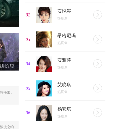
安悦溪
02
热度:0
昂哈尼玛
03
热度:0
安雅萍
04
视剧介绍
热度:0
艾晓琪
05
热度:0
频播出。
杨安琪
06
热度:0
浪漫之约