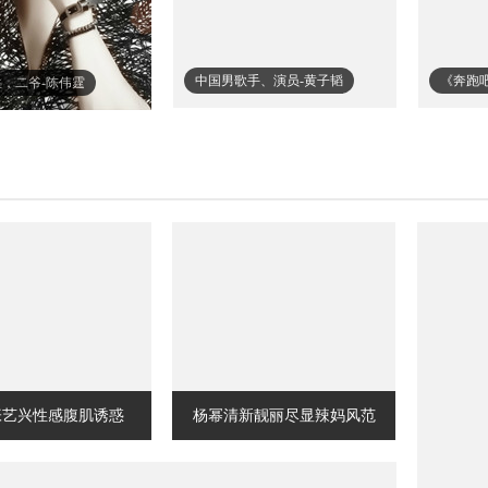
中国男歌手、演员-黄子韬
《奔跑
，二爷-陈伟霆
张艺兴性感腹肌诱惑
杨幂清新靓丽尽显辣妈风范