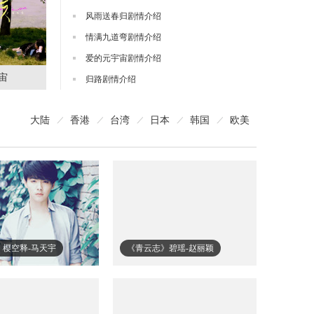
风雨送春归剧情介绍
情满九道弯剧情介绍
爱的元宇宙剧情介绍
宙
归路剧情介绍
大陆
香港
台湾
日本
韩国
欧美
》樱空释-马天宇
《青云志》碧瑶-赵丽颖