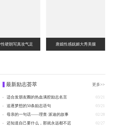
中性硬朗写真攻气足
唐嫣性感妩媚大秀美腿
最新励志荟萃
更多>>
适合发朋友圈的热血满腔励志名言
03/21
追逐梦想的50条励志语句
03/21
母亲的一句话——理查·派迪的故事
02/28
还知道自己要什么，那就永远都不迟
02/27