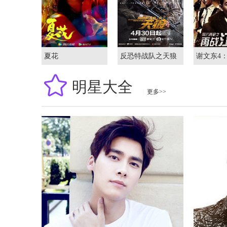
夏花
反恐特战队之天狼
谢文东4
之再战江
明星大全
|
更多>>